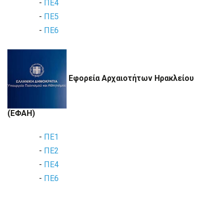
-
ΠΕ4
-
ΠΕ5
-
ΠΕ6
Εφορεία Αρχαιοτήτων Ηρακλείου
(ΕΦΑΗ)
-
ΠΕ1
-
ΠΕ2
-
ΠΕ4
-
ΠΕ6