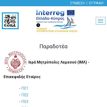
ΣΥΝΔΕΣΗ
ΕΓΓΡΑΦΗ
MEN
Παραδοτέα
Ιερά Μητρόπολις Λεμεσού (ΙΜΛ) -
Επικεφαλής Εταίρος
-
ΠΕ1
-
ΠΕ2
-
ΠΕ3