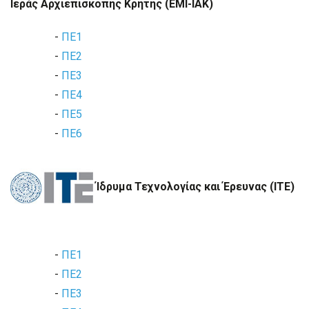
Ιεράς Αρχιεπισκοπής Κρήτης (ΕΜΙ-ΙΑΚ)
-
ΠΕ1
-
ΠΕ2
-
ΠΕ3
-
ΠΕ4
-
ΠΕ5
-
ΠΕ6
Ίδρυμα Τεχνολογίας και Έρευνας (ΙΤΕ)
-
ΠΕ1
-
ΠΕ2
-
ΠΕ3