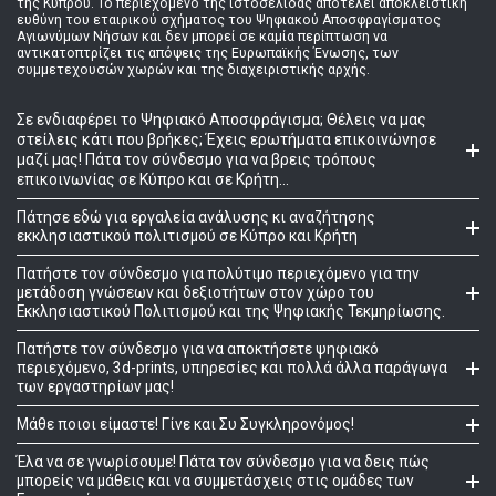
της Κύπρου. Το περιεχόμενο της ιστοσελίδας αποτελεί αποκλειστική
ευθύνη του εταιρικού σχήματος του Ψηφιακού Αποσφραγίσματος
Αγιωνύμων Νήσων και δεν μπορεί σε καμία περίπτωση να
αντικατοπτρίζει τις απόψεις της Ευρωπαϊκής Ένωσης, των
συμμετεχουσών χωρών και της διαχειριστικής αρχής.
Σε ενδιαφέρει το Ψηφιακό Αποσφράγισμα; Θέλεις να μας
στείλεις κάτι που βρήκες; Έχεις ερωτήματα επικοινώνησε
μαζί μας! Πάτα τον σύνδεσμο για να βρεις τρόπους
επικοινωνίας σε Κύπρο και σε Κρήτη...
Πάτησε εδώ για εργαλεία ανάλυσης κι αναζήτησης
εκκλησιαστικού πολιτισμού σε Κύπρο και Κρήτη
Πατήστε τον σύνδεσμο για πολύτιμο περιεχόμενο για την
μετάδοση γνώσεων και δεξιοτήτων στον χώρο του
Εκκλησιαστικού Πολιτισμού και της Ψηφιακής Τεκμηρίωσης.
Πατήστε τον σύνδεσμο για να αποκτήσετε ψηφιακό
περιεχόμενο, 3d-prints, υπηρεσίες και πολλά άλλα παράγωγα
των εργαστηρίων μας!
Μάθε ποιοι είμαστε! Γίνε και Συ Συγκληρονόμος!
Έλα να σε γνωρίσουμε! Πάτα τον σύνδεσμο για να δεις πώς
μπορείς να μάθεις και να συμμετάσχεις στις ομάδες των