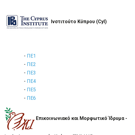
Ινστιτούτο Κύπρου (CyI)
-
ΠΕ1
-
ΠΕ2
-
ΠΕ3
-
ΠΕ4
-
ΠΕ5
-
ΠΕ6
Επικοινωνιακό και Μορφωτικό Ίδρυμα -