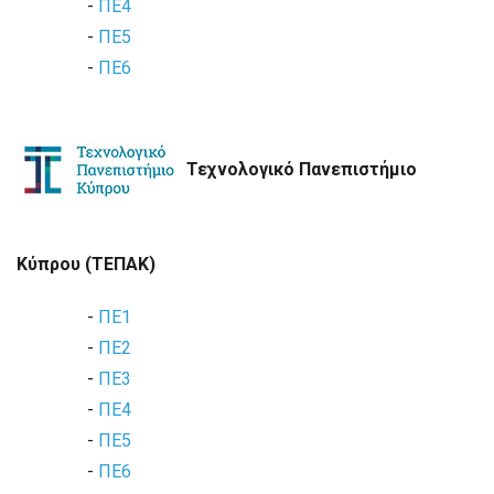
-
ΠΕ4
-
ΠΕ5
-
ΠΕ6
Τεχνολογικό Πανεπιστήμιο
Κύπρου (ΤΕΠΑΚ)
-
ΠΕ1
-
ΠΕ2
-
ΠΕ3
-
ΠΕ4
-
ΠΕ5
-
ΠΕ6