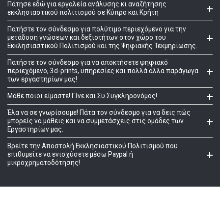
Πάτησε εδώ για εργαλεία ανάλυσης κι αναζήτησης
εκκλησιαστικού πολιτισμού σε Κύπρο και Κρήτη
Πατήστε τον σύνδεσμο για πολύτιμο περιεχόμενο για την
μετάδοση γνώσεων και δεξιοτήτων στον χώρο του
Εκκλησιαστικού Πολιτισμού και της Ψηφιακής Τεκμηρίωσης.
Πατήστε τον σύνδεσμο για να αποκτήσετε ψηφιακό
περιεχόμενο, 3d-prints, υπηρεσίες και πολλά άλλα παράγωγα
των εργαστηρίων μας!
Μάθε ποιοι είμαστε! Γίνε και Συ Συγκληρονόμος!
Έλα να σε γνωρίσουμε! Πάτα τον σύνδεσμο για να δεις πώς
μπορείς να μάθεις και να συμμετάσχεις στις ομάδες των
Εργαστηρίων μας.
Βρείτε την Αποστολή Εκκλησιαστικού Πολιτισμού που
επιθυμείτε να ενισχύσετε μέσω Paypal ή
μικροχρηματοδότησης!