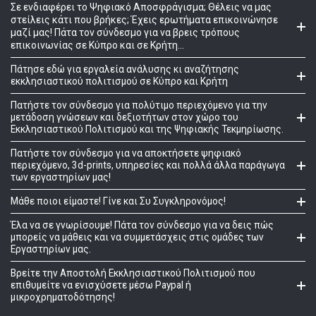
Σε ενδιαφέρει το Ψηφιακό Αποσφράγισμα; Θέλεις να μας
στείλεις κάτι που βρήκες; Έχεις ερωτήματα επικοινώνησε
μαζί μας! Πάτα τον σύνδεσμο για να βρεις τρόπους
επικοινωνίας σε Κύπρο και σε Κρήτη...
Πάτησε εδώ για εργαλεία ανάλυσης κι αναζήτησης
εκκλησιαστικού πολιτισμού σε Κύπρο και Κρήτη
Πατήστε τον σύνδεσμο για πολύτιμο περιεχόμενο για την
μετάδοση γνώσεων και δεξιοτήτων στον χώρο του
Εκκλησιαστικού Πολιτισμού και της Ψηφιακής Τεκμηρίωσης.
Πατήστε τον σύνδεσμο για να αποκτήσετε ψηφιακό
περιεχόμενο, 3d-prints, υπηρεσίες και πολλά άλλα παράγωγα
των εργαστηρίων μας!
Μάθε ποιοι είμαστε! Γίνε και Συ Συγκληρονόμος!
Έλα να σε γνωρίσουμε! Πάτα τον σύνδεσμο για να δεις πώς
μπορείς να μάθεις και να συμμετάσχεις στις ομάδες των
Εργαστηρίων μας.
Βρείτε την Αποστολή Εκκλησιαστικού Πολιτισμού που
επιθυμείτε να ενισχύσετε μέσω Paypal ή
μικροχρηματοδότησης!